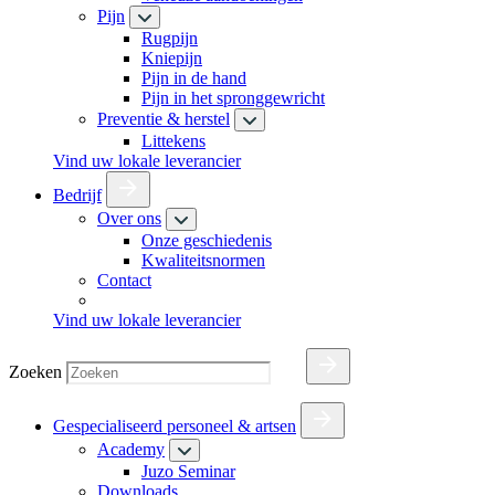
Pijn
Rugpijn
Kniepijn
Pijn in de hand
Pijn in het spronggewricht
Preventie & herstel
Littekens
Vind uw lokale leverancier
Bedrijf
Over ons
Onze geschiedenis
Kwaliteitsnormen
Contact
Vind uw lokale leverancier
Zoeken
Gespecialiseerd personeel & artsen
Academy
Juzo Seminar
Downloads