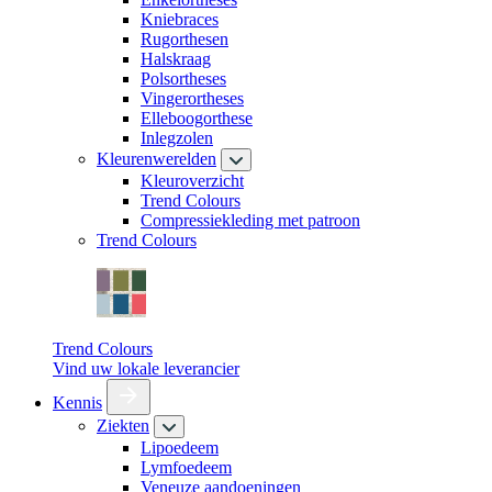
Kniebraces
Rugorthesen
Halskraag
Polsortheses
Vingerortheses
Elleboogorthese
Inlegzolen
Kleurenwerelden
Kleuroverzicht
Trend Colours
Compressiekleding met patroon
Trend Colours
Trend Colours
Vind uw lokale leverancier
Kennis
Ziekten
Lipoedeem
Lymfoedeem
Veneuze aandoeningen