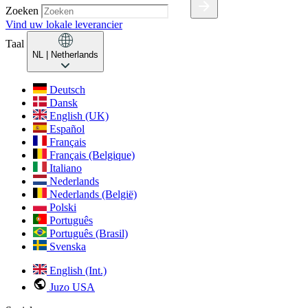
Zoeken
Vind uw lokale leverancier
Taal
NL
| Netherlands
Deutsch
Dansk
English (UK)
Español
Français
Français (Belgique)
Italiano
Nederlands
Nederlands (België)
Polski
Português
Português (Brasil)
Svenska
English (Int.)
Juzo USA