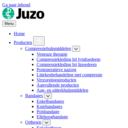
Ga naar inhoud
Menu
Home
Producten
Compressiehulpmiddelen
Veneuze therapie
Compressiekleding bij lymfoedeem
Compressiekleding bij lipoedeem
Postoperatieve nazorg
Littekenbehandeling met compressie
Verzorgingsproducten
Aanvullende producten
Aan- en uittrekhulpmiddelen
Bandages
Enkelbandages
Kniebandages
Polsbandage
Elleboogbandage
Orthesen
Enkelortheses