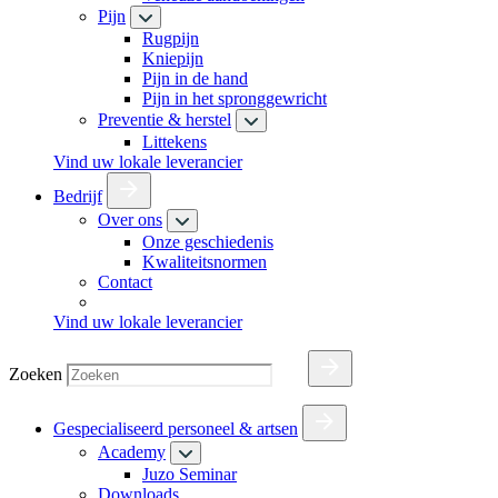
Pijn
Rugpijn
Kniepijn
Pijn in de hand
Pijn in het spronggewricht
Preventie & herstel
Littekens
Vind uw lokale leverancier
Bedrijf
Over ons
Onze geschiedenis
Kwaliteitsnormen
Contact
Vind uw lokale leverancier
Zoeken
Gespecialiseerd personeel & artsen
Academy
Juzo Seminar
Downloads