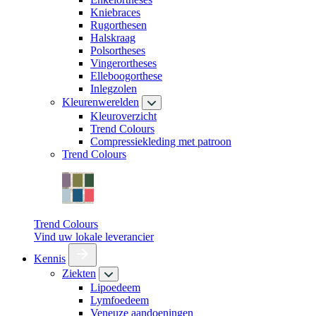
Kniebraces
Rugorthesen
Halskraag
Polsortheses
Vingerortheses
Elleboogorthese
Inlegzolen
Kleurenwerelden
Kleuroverzicht
Trend Colours
Compressiekleding met patroon
Trend Colours
Trend Colours
Vind uw lokale leverancier
Kennis
Ziekten
Lipoedeem
Lymfoedeem
Veneuze aandoeningen