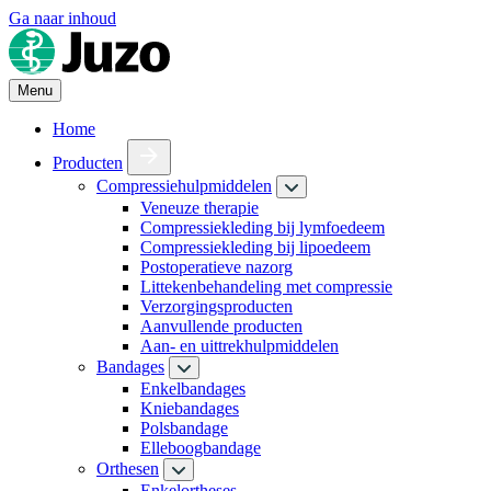
Ga naar inhoud
Menu
Home
Producten
Compressiehulpmiddelen
Veneuze therapie
Compressiekleding bij lymfoedeem
Compressiekleding bij lipoedeem
Postoperatieve nazorg
Littekenbehandeling met compressie
Verzorgingsproducten
Aanvullende producten
Aan- en uittrekhulpmiddelen
Bandages
Enkelbandages
Kniebandages
Polsbandage
Elleboogbandage
Orthesen
Enkelortheses