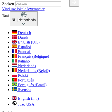
Zoeken
Vind uw lokale leverancier
Taal
NL
| Netherlands
Deutsch
Dansk
English (UK)
Español
Français
Français (Belgique)
Italiano
Nederlands
Nederlands (België)
Polski
Português
Português (Brasil)
Svenska
English (Int.)
Juzo USA