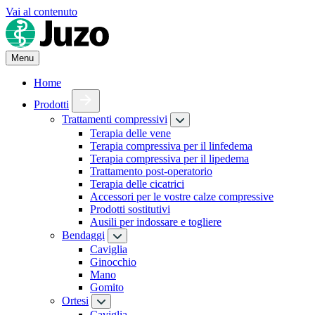
Vai al contenuto
Menu
Home
Prodotti
Trattamenti compressivi
Terapia delle vene
Terapia compressiva per il linfedema
Terapia compressiva per il lipedema
Trattamento post-operatorio
Terapia delle cicatrici
Accessori per le vostre calze compressive
Prodotti sostitutivi
Ausili per indossare e togliere
Bendaggi
Caviglia
Ginocchio
Mano
Gomito
Ortesi
Caviglia