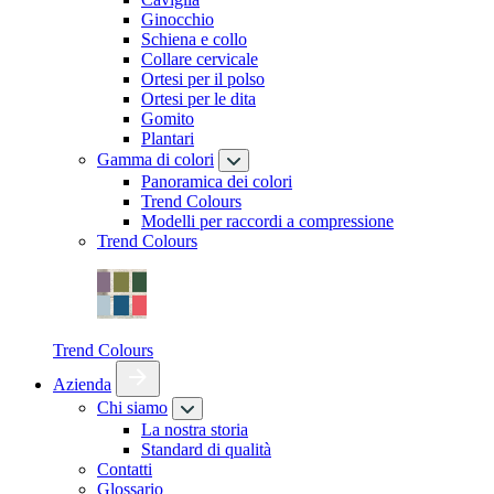
Ginocchio
Schiena e collo
Collare cervicale
Ortesi per il polso
Ortesi per le dita
Gomito
Plantari
Gamma di colori
Panoramica dei colori
Trend Colours
Modelli per raccordi a compressione
Trend Colours
Trend Colours
Azienda
Chi siamo
La nostra storia
Standard di qualità
Contatti
Glossario