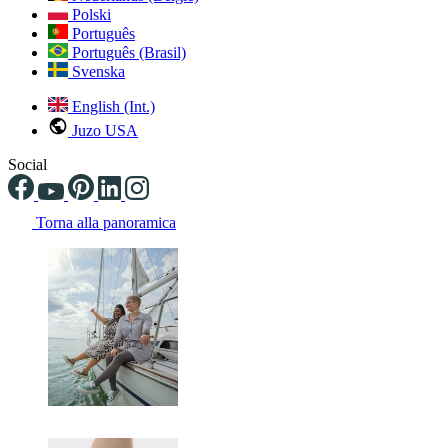
Polski
Português
Português (Brasil)
Svenska
English (Int.)
Juzo USA
Social
Torna alla panoramica
Changing the current slide of this carousel will change the current sli