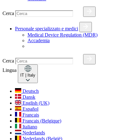
Cerca
Personale specializzato e medici
Medical Device Regulation (MDR)
Accademia
Cerca
Lingua
IT
| Italy
Deutsch
Dansk
English (UK)
Español
Français
Français (Belgique)
Italiano
Nederlands
Nederlands (België)