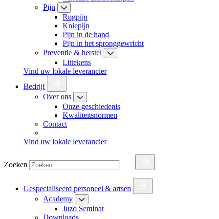
Pijn
Rugpijn
Kniepijn
Pijn in de hand
Pijn in het spronggewricht
Preventie & herstel
Littekens
Vind uw lokale leverancier
Bedrijf
Over ons
Onze geschiedenis
Kwaliteitsnormen
Contact
Vind uw lokale leverancier
Zoeken
Gespecialiseerd personeel & artsen
Academy
Juzo Seminar
Downloads