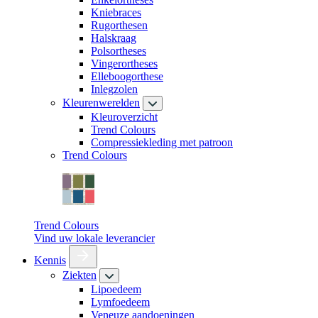
Kniebraces
Rugorthesen
Halskraag
Polsortheses
Vingerortheses
Elleboogorthese
Inlegzolen
Kleurenwerelden
Kleuroverzicht
Trend Colours
Compressiekleding met patroon
Trend Colours
Trend Colours
Vind uw lokale leverancier
Kennis
Ziekten
Lipoedeem
Lymfoedeem
Veneuze aandoeningen