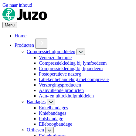
Ga naar inhoud
Menu
Home
Producten
Compressiehulpmiddelen
Veneuze therapie
Compressiekleding bij lymfoedeem
Compressiekleding bij lipoedeem
Postoperatieve nazorg
Littekenbehandeling met compressie
Verzorgingsproducten
Aanvullende producten
Aan- en uittrekhulpmiddelen
Bandages
Enkelbandages
Kniebandages
Polsbandage
Elleboogbandage
Orthesen
Enkelortheses