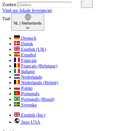
Zoeken
Vind uw lokale leverancier
Taal
NL
| Netherlands
Deutsch
Dansk
English (UK)
Español
Français
Français (Belgique)
Italiano
Nederlands
Nederlands (België)
Polski
Português
Português (Brasil)
Svenska
English (Int.)
Juzo USA