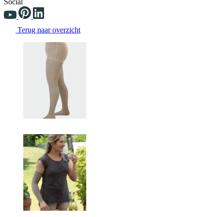
Social
Terug naar overzicht
Changing the current slide of this carousel will change the current sli