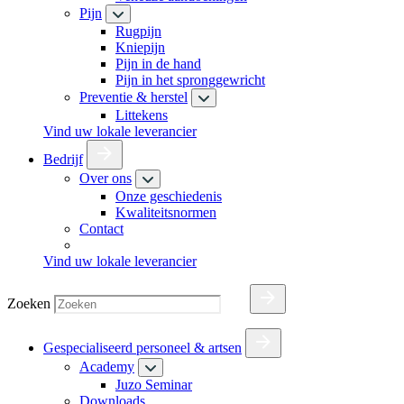
Pijn
Rugpijn
Kniepijn
Pijn in de hand
Pijn in het spronggewricht
Preventie & herstel
Littekens
Vind uw lokale leverancier
Bedrijf
Over ons
Onze geschiedenis
Kwaliteitsnormen
Contact
Vind uw lokale leverancier
Zoeken
Gespecialiseerd personeel & artsen
Academy
Juzo Seminar
Downloads