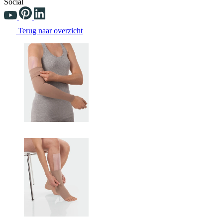
Social
Terug naar overzicht
Changing the current slide of this carousel will change the current sli