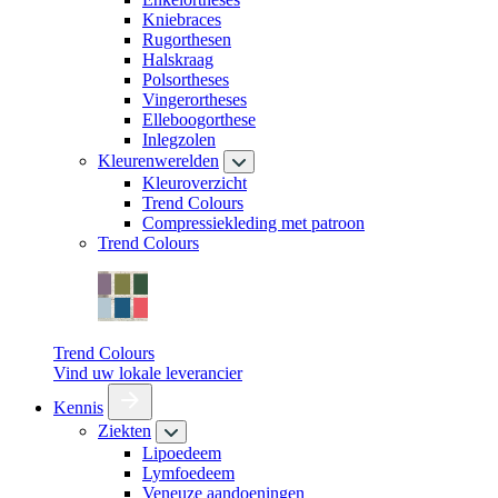
Kniebraces
Rugorthesen
Halskraag
Polsortheses
Vingerortheses
Elleboogorthese
Inlegzolen
Kleurenwerelden
Kleuroverzicht
Trend Colours
Compressiekleding met patroon
Trend Colours
Trend Colours
Vind uw lokale leverancier
Kennis
Ziekten
Lipoedeem
Lymfoedeem
Veneuze aandoeningen