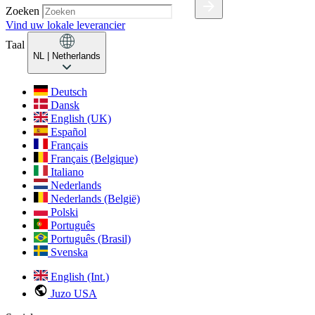
Zoeken
Vind uw lokale leverancier
Taal
NL
| Netherlands
Deutsch
Dansk
English (UK)
Español
Français
Français (Belgique)
Italiano
Nederlands
Nederlands (België)
Polski
Português
Português (Brasil)
Svenska
English (Int.)
Juzo USA