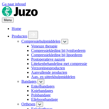
Ga naar inhoud
Menu
Home
Producten
Compressiehulpmiddelen
Veneuze therapie
Compressiekleding bij lymfoedeem
Compressiekleding bij lipoedeem
Postoperatieve nazorg
Littekenbehandeling met compressie
Verzorgingsproducten
Aanvullende producten
Aan- en uittrekhulpmiddelen
Bandages
Enkelbandages
Kniebandages
Polsbandage
Elleboogbandage
Orthesen
Enkelortheses