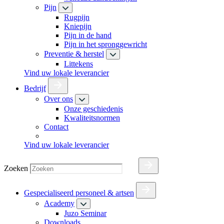
Pijn
Rugpijn
Kniepijn
Pijn in de hand
Pijn in het spronggewricht
Preventie & herstel
Littekens
Vind uw lokale leverancier
Bedrijf
Over ons
Onze geschiedenis
Kwaliteitsnormen
Contact
Vind uw lokale leverancier
Zoeken
Gespecialiseerd personeel & artsen
Academy
Juzo Seminar
Downloads