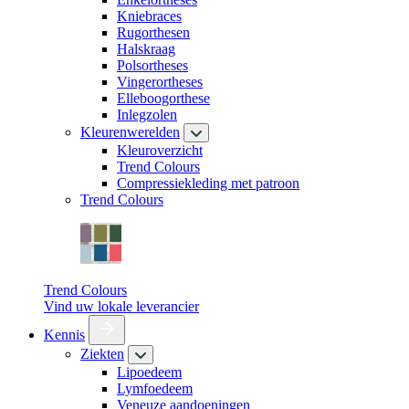
Kniebraces
Rugorthesen
Halskraag
Polsortheses
Vingerortheses
Elleboogorthese
Inlegzolen
Kleurenwerelden
Kleuroverzicht
Trend Colours
Compressiekleding met patroon
Trend Colours
Trend Colours
Vind uw lokale leverancier
Kennis
Ziekten
Lipoedeem
Lymfoedeem
Veneuze aandoeningen