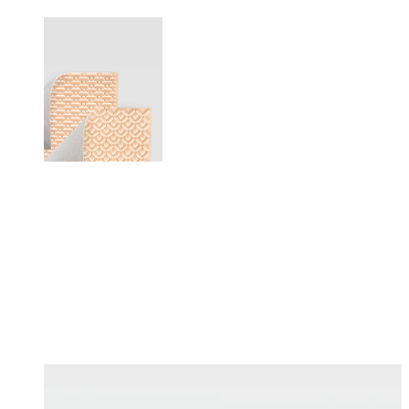
Changing this current slide of this carousel will change the current sli