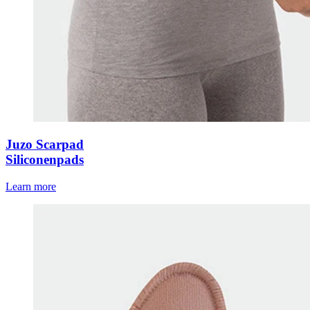
Juzo Scarpad
Siliconenpads
Learn more