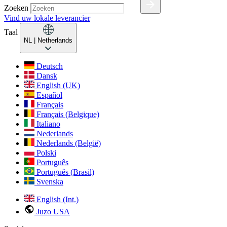
Zoeken
Vind uw lokale leverancier
Taal
NL
| Netherlands
Deutsch
Dansk
English (UK)
Español
Français
Français (Belgique)
Italiano
Nederlands
Nederlands (België)
Polski
Português
Português (Brasil)
Svenska
English (Int.)
Juzo USA