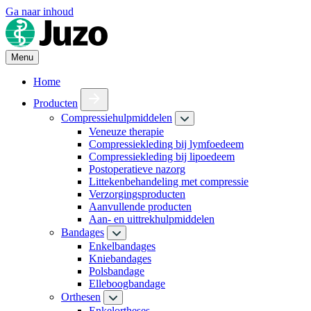
Ga naar inhoud
Menu
Home
Producten
Compressiehulpmiddelen
Veneuze therapie
Compressiekleding bij lymfoedeem
Compressiekleding bij lipoedeem
Postoperatieve nazorg
Littekenbehandeling met compressie
Verzorgingsproducten
Aanvullende producten
Aan- en uittrekhulpmiddelen
Bandages
Enkelbandages
Kniebandages
Polsbandage
Elleboogbandage
Orthesen
Enkelortheses