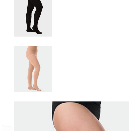
Changing this current slide of this carousel will change the current sli