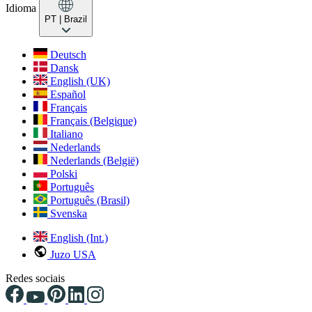
Idioma
PT
| Brazil
Deutsch
Dansk
English (UK)
Español
Français
Français (Belgique)
Italiano
Nederlands
Nederlands (België)
Polski
Português
Português (Brasil)
Svenska
English (Int.)
Juzo USA
Redes sociais