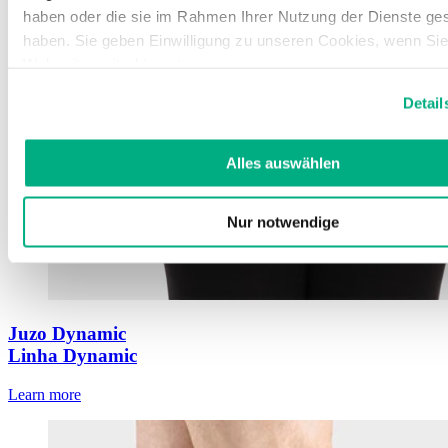
haben oder die sie im Rahmen Ihrer Nutzung der Dienste g
haben. Sie geben Einwilligung zu unseren Cookies, wenn Si
Webseite weiterhin nutzen.
Weitere Informationen finden Sie in unserer
Datenschutzerk
Detail
Impressum
.
Alles auswählen
Nur notwendige
Juzo Dynamic
Linha Dynamic
Learn more