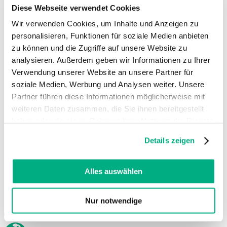
Idioma
Diese Webseite verwendet Cookies
PT
| Brazil
Wir verwenden Cookies, um Inhalte und Anzeigen zu
personalisieren, Funktionen für soziale Medien anbieten
Deutsch
zu können und die Zugriffe auf unsere Website zu
Dansk
English (UK)
analysieren. Außerdem geben wir Informationen zu Ihrer
Español
Verwendung unserer Website an unsere Partner für
Français
soziale Medien, Werbung und Analysen weiter. Unsere
Français (Belgique)
Partner führen diese Informationen möglicherweise mit
Italiano
Nederlands
weiteren Daten zusammen, die Sie ihnen bereitgestellt
Nederlands (België)
haben oder die sie im Rahmen Ihrer Nutzung der Dienste
Polski
gesammelt haben. Sie geben Einwilligung zu unseren
Português
Details zeigen
Cookies, wenn Sie unsere Webseite weiterhin nutzen.
Português (Brasil)
Svenska
Weitere Informationen finden Sie in
unserer
Datenschutzerklärung
und
Impressum
.
Alles auswählen
English (Int.)
Juzo USA
Nur notwendige
Redes sociais