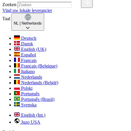
Zoeken
Vind uw lokale leverancier
Taal
NL
| Netherlands
Deutsch
Dansk
English (UK)
Español
Français
Français (Belgique)
Italiano
Nederlands
Nederlands (België)
Polski
Português
Português (Brasil)
Svenska
English (Int.)
Juzo USA