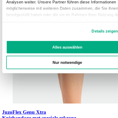
Analysen weiter. Unsere Partner führen diese Informationen
möglicherweise mit weiteren Daten zusammen, die Sie ihne
bereitgestellt haben oder die sie im Rahmen Ihrer Nutzung d
Dienste gesammelt haben. Sie geben Einwilligung zu unsere
Cookies, wenn Sie unsere Webseite weiterhin nutzen.
Details zeigen
Weitere Informationen finden Sie in
unserer
Datenschutzerklärung
und
Impressum
.
Alles auswählen
Nur notwendige
JuzoFlex Genu Xtra
Kniebandage met speciale rekzone