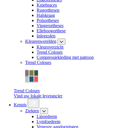
Kniebraces
Rugorthesen
Halskraag
Polsortheses
Vingerortheses
Elleboogorthese
Inlegzolen
Kleurenwerelden
Kleuroverzicht
Trend Colours
Compressiekleding met patroon
Trend Colours
Trend Colours
Vind uw lokale leverancier
Kennis
Ziekten
Lipoedeem
Lymfoedeem
Veneuze aandoeningen