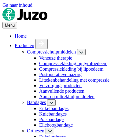
Ga naar inhoud
Menu
Home
Producten
Compressiehulpmiddelen
Veneuze therapie
Compressiekleding bij lymfoedeem
Compressiekleding bij lipoedeem
Postoperatieve nazorg
Littekenbehandeling met compressie
Verzorgingsproducten
Aanvullende producten
Aan- en uittrekhulpmiddelen
Bandages
Enkelbandages
Kniebandages
Polsbandage
Elleboogbandage
Orthesen
Enkelortheses