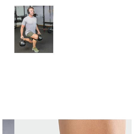
Changing this current slide of this carousel will change the current sli