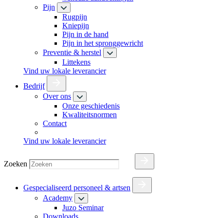
Pijn
Rugpijn
Kniepijn
Pijn in de hand
Pijn in het spronggewricht
Preventie & herstel
Littekens
Vind uw lokale leverancier
Bedrijf
Over ons
Onze geschiedenis
Kwaliteitsnormen
Contact
Vind uw lokale leverancier
Zoeken
Gespecialiseerd personeel & artsen
Academy
Juzo Seminar
Downloads