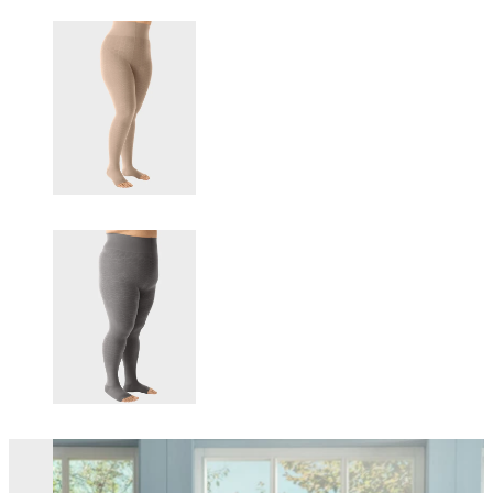
Changing this current slide of this carousel will change the current sli