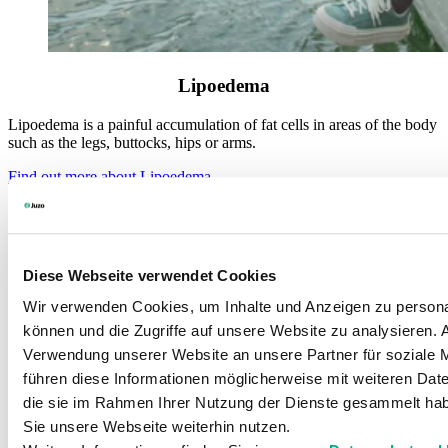
Lipoedema
Lipoedema is a painful accumulation of fat cells in areas of the body
such as the legs, buttocks, hips or arms.
Find out more about Lipoedema
Julius Zorn GmbH
Juliusplatz 1
Diese Webseite verwendet Cookies
86551 Aichach
Germany
Wir verwenden Cookies, um Inhalte und Anzeigen zu personal
können und die Zugriffe auf unsere Website zu analysieren.
E-Mail: info@juzo.nl
Verwendung unserer Website an unsere Partner für soziale 
Bedrijf
führen diese Informationen möglicherweise mit weiteren Date
die sie im Rahmen Ihrer Nutzung der Dienste gesammelt hab
Sie unsere Webseite weiterhin nutzen.
Contact