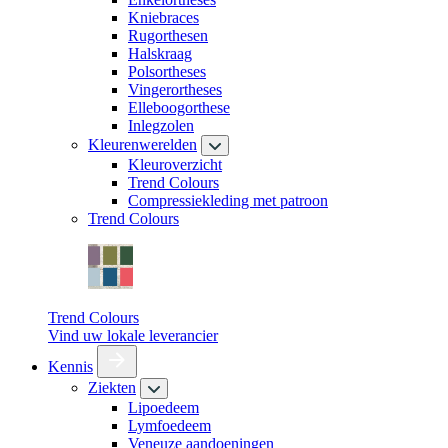
Kniebraces
Rugorthesen
Halskraag
Polsortheses
Vingerortheses
Elleboogorthese
Inlegzolen
Kleurenwerelden
Kleuroverzicht
Trend Colours
Compressiekleding met patroon
Trend Colours
Trend Colours
Vind uw lokale leverancier
Kennis
Ziekten
Lipoedeem
Lymfoedeem
Veneuze aandoeningen