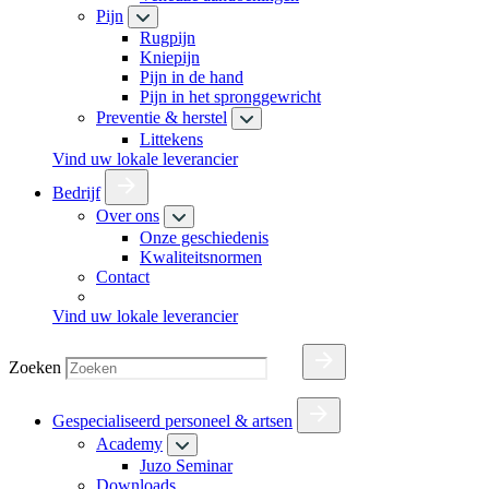
Pijn
Rugpijn
Kniepijn
Pijn in de hand
Pijn in het spronggewricht
Preventie & herstel
Littekens
Vind uw lokale leverancier
Bedrijf
Over ons
Onze geschiedenis
Kwaliteitsnormen
Contact
Vind uw lokale leverancier
Zoeken
Gespecialiseerd personeel & artsen
Academy
Juzo Seminar
Downloads