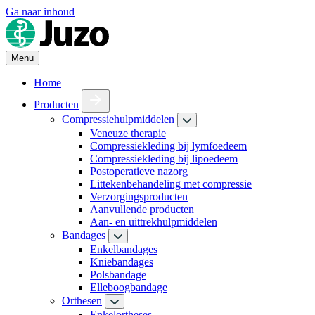
Ga naar inhoud
Menu
Home
Producten
Compressiehulpmiddelen
Veneuze therapie
Compressiekleding bij lymfoedeem
Compressiekleding bij lipoedeem
Postoperatieve nazorg
Littekenbehandeling met compressie
Verzorgingsproducten
Aanvullende producten
Aan- en uittrekhulpmiddelen
Bandages
Enkelbandages
Kniebandages
Polsbandage
Elleboogbandage
Orthesen
Enkelortheses