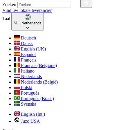
Zoeken
Vind uw lokale leverancier
Taal
NL
| Netherlands
Deutsch
Dansk
English (UK)
Español
Français
Français (Belgique)
Italiano
Nederlands
Nederlands (België)
Polski
Português
Português (Brasil)
Svenska
English (Int.)
Juzo USA