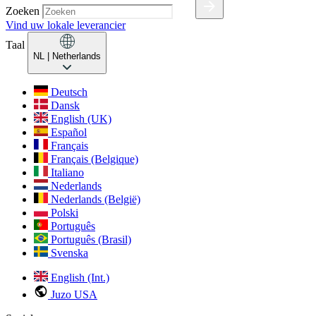
Zoeken
Vind uw lokale leverancier
Taal
NL
| Netherlands
Deutsch
Dansk
English (UK)
Español
Français
Français (Belgique)
Italiano
Nederlands
Nederlands (België)
Polski
Português
Português (Brasil)
Svenska
English (Int.)
Juzo USA