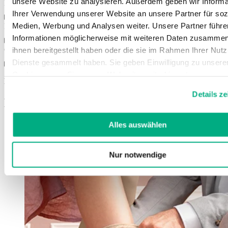
unsere Website zu analysieren. Außerdem geben wir Informa
Kleuren
Ihrer Verwendung unserer Website an unsere Partner für soz
Medien, Werbung und Analysen weiter. Unsere Partner führe
Maten
Informationen möglicherweise mit weiteren Daten zusammen,
Gebruiksaanwijzing
ihnen bereitgestellt haben oder die sie im Rahmen Ihrer Nut
Dienste gesammelt haben. Sie geben Einwilligung zu unsere
Cookies, wenn Sie unsere Webseite weiterhin nutzen.
Meer informatie
Weitere Informationen finden Sie in unserer
Datenschutzerk
Details z
und
Impressum
.
Misschien bent u ook geïnteresseerd in
Alles auswählen
Nur notwendige