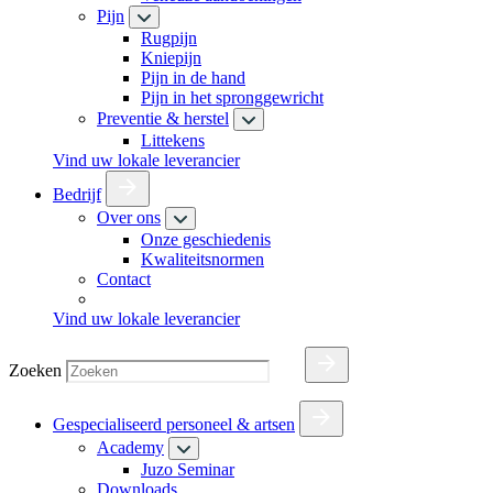
Pijn
Rugpijn
Kniepijn
Pijn in de hand
Pijn in het spronggewricht
Preventie & herstel
Littekens
Vind uw lokale leverancier
Bedrijf
Over ons
Onze geschiedenis
Kwaliteitsnormen
Contact
Vind uw lokale leverancier
Zoeken
Gespecialiseerd personeel & artsen
Academy
Juzo Seminar
Downloads