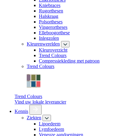
Kniebraces
Rugorthesen
Halskraag
Polsortheses
Vingerortheses
Elleboogorthese
Inlegzolen
Kleurenwerelden
Kleuroverzicht
Trend Colours
Compressiekleding met patroon
Trend Colours
Trend Colours
Vind uw lokale leverancier
Kennis
Ziekten
Lipoedeem
Lymfoedeem
Veneuze aandoeningen