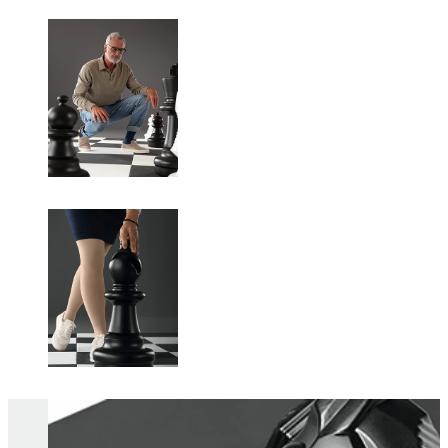
Changing this current slide of this carousel will change the current sli