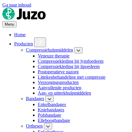
Ga naar inhoud
Menu
Home
Producten
Compressiehulpmiddelen
Veneuze therapie
Compressiekleding bij lymfoedeem
Compressiekleding bij lipoedeem
Postoperatieve nazorg
Littekenbehandeling met compressie
Verzorgingsproducten
Aanvullende producten
Aan- en uittrekhulpmiddelen
Bandages
Enkelbandages
Kniebandages
Polsbandage
Elleboogbandage
Orthesen
Enkelortheses