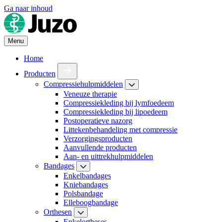
Ga naar inhoud
Menu
Home
Producten
Compressiehulpmiddelen
Veneuze therapie
Compressiekleding bij lymfoedeem
Compressiekleding bij lipoedeem
Postoperatieve nazorg
Littekenbehandeling met compressie
Verzorgingsproducten
Aanvullende producten
Aan- en uittrekhulpmiddelen
Bandages
Enkelbandages
Kniebandages
Polsbandage
Elleboogbandage
Orthesen
Enkelortheses