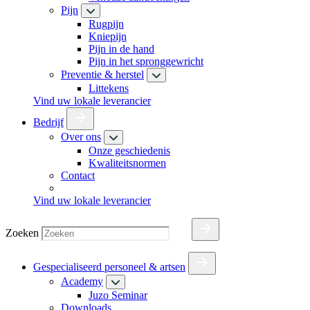
Pijn
Rugpijn
Kniepijn
Pijn in de hand
Pijn in het spronggewricht
Preventie & herstel
Littekens
Vind uw lokale leverancier
Bedrijf
Over ons
Onze geschiedenis
Kwaliteitsnormen
Contact
Vind uw lokale leverancier
Zoeken
Gespecialiseerd personeel & artsen
Academy
Juzo Seminar
Downloads