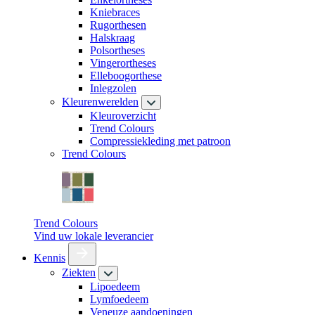
Kniebraces
Rugorthesen
Halskraag
Polsortheses
Vingerortheses
Elleboogorthese
Inlegzolen
Kleurenwerelden
Kleuroverzicht
Trend Colours
Compressiekleding met patroon
Trend Colours
Trend Colours
Vind uw lokale leverancier
Kennis
Ziekten
Lipoedeem
Lymfoedeem
Veneuze aandoeningen