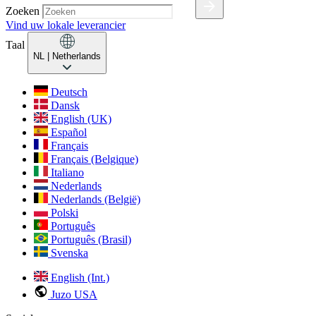
Zoeken
Vind uw lokale leverancier
Taal
NL
| Netherlands
Deutsch
Dansk
English (UK)
Español
Français
Français (Belgique)
Italiano
Nederlands
Nederlands (België)
Polski
Português
Português (Brasil)
Svenska
English (Int.)
Juzo USA