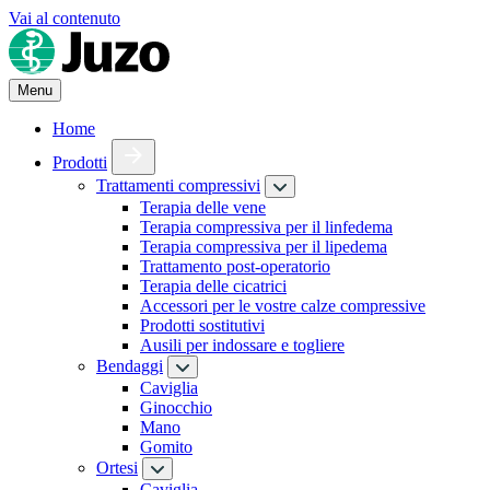
Vai al contenuto
Menu
Home
Prodotti
Trattamenti compressivi
Terapia delle vene
Terapia compressiva per il linfedema
Terapia compressiva per il lipedema
Trattamento post-operatorio
Terapia delle cicatrici
Accessori per le vostre calze compressive
Prodotti sostitutivi
Ausili per indossare e togliere
Bendaggi
Caviglia
Ginocchio
Mano
Gomito
Ortesi
Caviglia