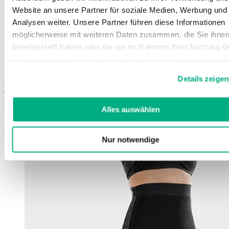
Website an unsere Partner für soziale Medien, Werbung und
Analysen weiter. Unsere Partner führen diese Informationen
möglicherweise mit weiteren Daten zusammen, die Sie ihne
bereitgestellt haben oder die sie im Rahmen Ihrer Nutzung d
Dienste gesammelt haben. Sie geben Einwilligung zu unsere
Cookies, wenn Sie unsere Webseite weiterhin nutzen.
Details zeigen
Juzo ScarPrime Seamless
Weitere Informationen finden Sie in
Trattamento immediato, rapido e senza cuciture in
unserer
Datenschutzerklärung
und
Impressum
.
taglie di serie
Alles auswählen
Learn more
Nur notwendige