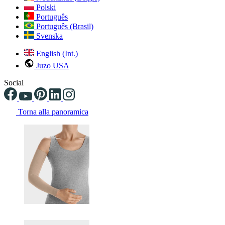
Polski
Português
Português (Brasil)
Svenska
English (Int.)
Juzo USA
Social
Torna alla panoramica
Changing the current slide of this carousel will change the current sli