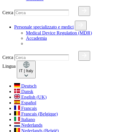
Cerca
Personale specializzato e medici
Medical Device Regulation (MDR)
Accademia
Cerca
Lingua
IT
| Italy
Deutsch
Dansk
English (UK)
Español
Français
Français (Belgique)
Italiano
Nederlands
Nederlands (België)