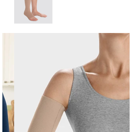
Changing this current slide of this carousel will change the current sli