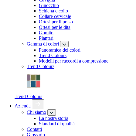
Ginocchio
Schiena e collo
Collare cervicale
Ortesi per il polso
Ortesi per le dita
Gomito
Plantari
Gamma di colori
Panoramica dei colori
Trend Colours
Modelli per raccordi a compressione
Trend Colours
Trend Colours
Azienda
Chi siamo
La nostra storia
Standard di qualità
Contatti
Glossario