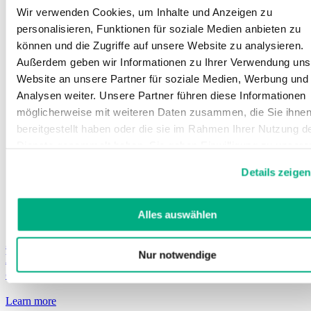
Wir verwenden Cookies, um Inhalte und Anzeigen zu
personalisieren, Funktionen für soziale Medien anbieten zu
können und die Zugriffe auf unsere Website zu analysieren.
Außerdem geben wir Informationen zu Ihrer Verwendung uns
Website an unsere Partner für soziale Medien, Werbung und
Analysen weiter. Unsere Partner führen diese Informationen
möglicherweise mit weiteren Daten zusammen, die Sie ihne
bereitgestellt haben oder die sie im Rahmen Ihrer Nutzung d
Dienste gesammelt haben. Sie geben Einwilligung zu unsere
Cookies, wenn Sie unsere Webseite weiterhin nutzen.
Details zeigen
Weitere Informationen finden Sie in
unserer
Datenschutzerklärung
und
Impressum
.
Alles auswählen
Juzo Lozione Adesiva
Nur notwendige
Lozione adesiva per un sostegno sicuro dei tessuti
compressivi
Learn more