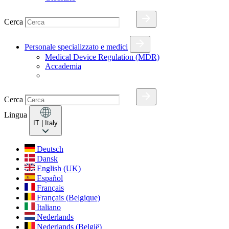
Cerca
Personale specializzato e medici
Medical Device Regulation (MDR)
Accademia
Cerca
Lingua
IT
| Italy
Deutsch
Dansk
English (UK)
Español
Français
Français (Belgique)
Italiano
Nederlands
Nederlands (België)