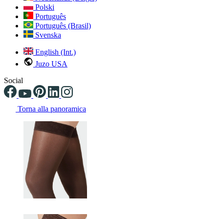
Polski
Português
Português (Brasil)
Svenska
English (Int.)
Juzo USA
Social
Torna alla panoramica
Changing the current slide of this carousel will change the current sli