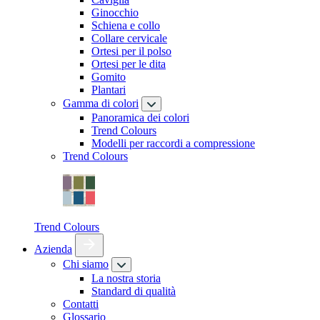
Ginocchio
Schiena e collo
Collare cervicale
Ortesi per il polso
Ortesi per le dita
Gomito
Plantari
Gamma di colori
Panoramica dei colori
Trend Colours
Modelli per raccordi a compressione
Trend Colours
Trend Colours
Azienda
Chi siamo
La nostra storia
Standard di qualità
Contatti
Glossario