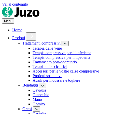
Vai al contenuto
Menu
Home
Prodotti
Trattamenti compressivi
Terapia delle vene
Terapia compressiva per il linfedema
Terapia compressiva per il lipedema
Trattamento post-operatorio
Terapia delle cicatrici
Accessori per le vostre calze compressive
Prodotti sostitutivi
Ausili per indossare e togliere
Bendaggi
Caviglia
Ginocchio
Mano
Gomito
Ortesi
Caviglia