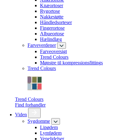
Knæortoser
Rygortose
Nakkestøtte
Håndledsorteser
Fingerortose
Albueortose
Hælindlæg
Farveverdener
Farveoversigt
Trend Colours
Mønstre til kompressionsfittings
Trend Colours
Trend Colours
Find forhandler
Viden
Sygdomme
Lipødem
Lymfødem
Venelidelser