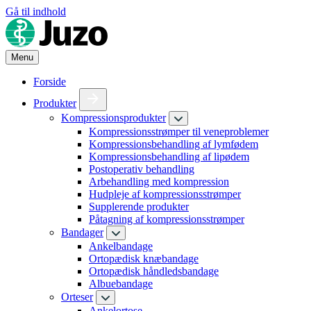
Gå til indhold
Menu
Forside
Produkter
Kompressionsprodukter
Kompressionsstrømper til veneproblemer
Kompressionsbehandling af lymfødem
Kompressionsbehandling af lipødem
Postoperativ behandling
Arbehandling med kompression
Hudpleje af kompressionsstrømper
Supplerende produkter
Påtagning af kompressionsstrømper
Bandager
Ankelbandage
Ortopædisk knæbandage
Ortopædisk håndledsbandage
Albuebandage
Orteser
Ankelortose