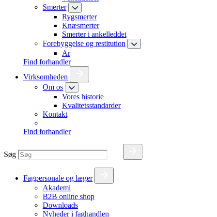
Smerter
Rygsmerter
Knæsmerter
Smerter i ankelleddet
Forebyggelse og restitution
Ar
Find forhandler
Virksomheden
Om os
Vores historie
Kvalitetsstandarder
Kontakt
Find forhandler
Søg
Fagpersonale og læger
Akademi
B2B online shop
Downloads
Nyheder i faghandlen