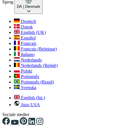
Sprog
DA
| Denmark
Deutsch
Dansk
English (UK)
Español
Français
Français (Belgique)
Italiano
Nederlands
Nederlands (België)
Polski
Português
Português (Brasil)
Svenska
English (Int.)
Juzo USA
Sociale medier