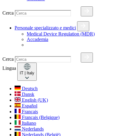
Cerca
Personale specializzato e medici
Medical Device Regulation (MDR)
Accademia
Cerca
Lingua
IT
| Italy
Deutsch
Dansk
English (UK)
Español
Français
Français (Belgique)
Italiano
Nederlands
Nederlands (België)