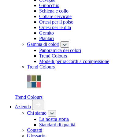
Ginocchio
Schiena e collo
Collare cervicale
Ortesi per il polso
Ortesi per le dita
Gomito
Plantari
Gamma di colori
Panoramica dei colori
Trend Colours
Modelli per raccordi a compressione
Trend Colours
Trend Colours
Azienda
Chi siamo
La nostra storia
Standard di qualità
Contatti
Glossario