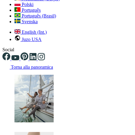
Polski
Português
Português (Brasil)
Svenska
English (Int.)
Juzo USA
Social
Torna alla panoramica
Changing the current slide of this carousel will change the current sli