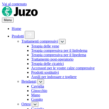
Vai al contenuto
Menu
Home
Prodotti
Trattamenti compressivi
Terapia delle vene
Terapia compressiva per il linfedema
Terapia compressiva per il lipedema
Trattamento post-operatorio
Terapia delle cicatrici
Accessori per le vostre calze compressive
Prodotti sostitutivi
Ausili per indossare e togliere
Bendaggi
Caviglia
Ginocchio
Mano
Gomito
Ortesi
Caviglia