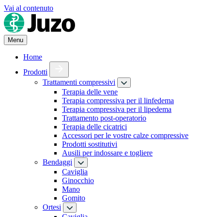
Vai al contenuto
Menu
Home
Prodotti
Trattamenti compressivi
Terapia delle vene
Terapia compressiva per il linfedema
Terapia compressiva per il lipedema
Trattamento post-operatorio
Terapia delle cicatrici
Accessori per le vostre calze compressive
Prodotti sostitutivi
Ausili per indossare e togliere
Bendaggi
Caviglia
Ginocchio
Mano
Gomito
Ortesi
Caviglia