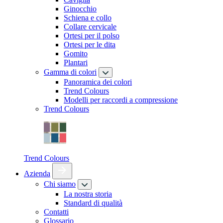
Ginocchio
Schiena e collo
Collare cervicale
Ortesi per il polso
Ortesi per le dita
Gomito
Plantari
Gamma di colori
Panoramica dei colori
Trend Colours
Modelli per raccordi a compressione
Trend Colours
Trend Colours
Azienda
Chi siamo
La nostra storia
Standard di qualità
Contatti
Glossario