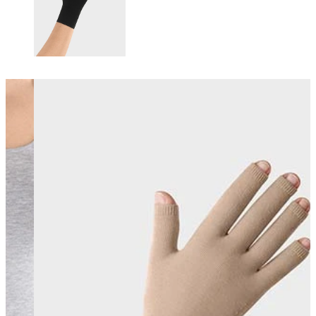
Changing this current slide of this carousel will change the current sli