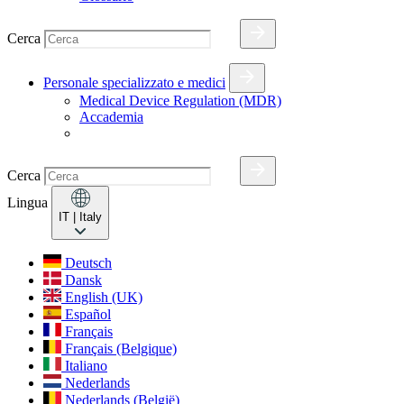
Cerca
Personale specializzato e medici
Medical Device Regulation (MDR)
Accademia
Cerca
Lingua
IT
| Italy
Deutsch
Dansk
English (UK)
Español
Français
Français (Belgique)
Italiano
Nederlands
Nederlands (België)