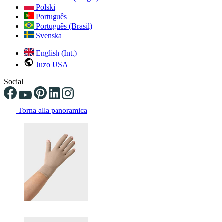
Polski
Português
Português (Brasil)
Svenska
English (Int.)
Juzo USA
Social
Torna alla panoramica
Changing the current slide of this carousel will change the current sli