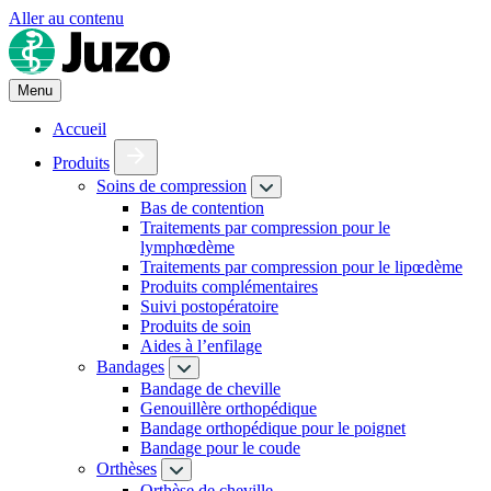
Aller au contenu
Menu
Accueil
Produits
Soins de compression
Bas de contention
Traitements par compression pour le
lymphœdème
Traitements par compression pour le lipœdème
Produits complémentaires
Suivi postopératoire
Produits de soin
Aides à l’enfilage
Bandages
Bandage de cheville
Genouillère orthopédique
Bandage orthopédique pour le poignet
Bandage pour le coude
Orthèses
Orthèse de cheville