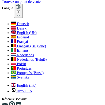
Trouvez un point de vente
Langue
FR
Deutsch
Dansk
English (UK)
Español
Français
Français (Belgique)
Italiano
Nederlands
Nederlands (België)
Polski
Português
Português (Brasil)
Svenska
English (Int.)
Juzo USA
Réseaux sociaux