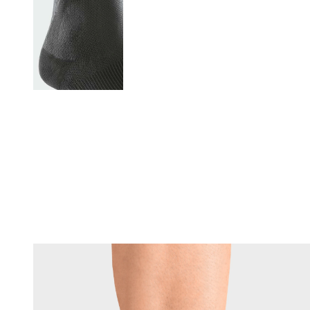
Changing this current slide of this carousel will change the current sli