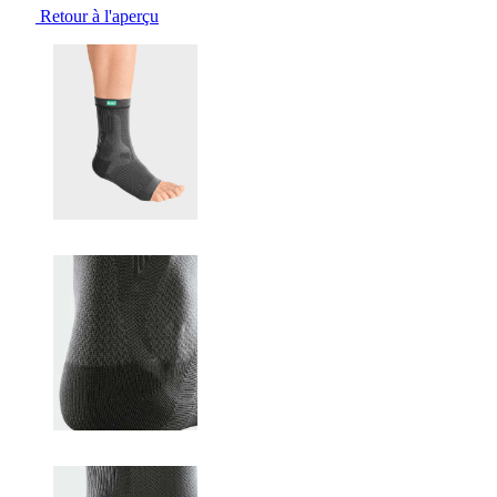
Retour à l'aperçu
Changing the current slide of this carousel will change the current sli