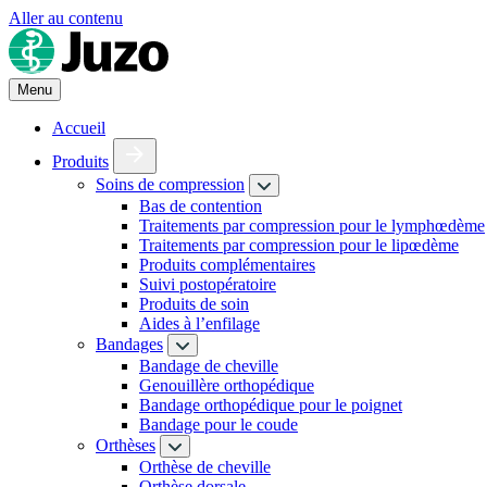
Aller au contenu
Menu
Accueil
Produits
Soins de compression
Bas de contention
Traitements par compression pour le lymphœdème
Traitements par compression pour le lipœdème
Produits complémentaires
Suivi postopératoire
Produits de soin
Aides à l’enfilage
Bandages
Bandage de cheville
Genouillère orthopédique
Bandage orthopédique pour le poignet
Bandage pour le coude
Orthèses
Orthèse de cheville
Orthèse dorsale