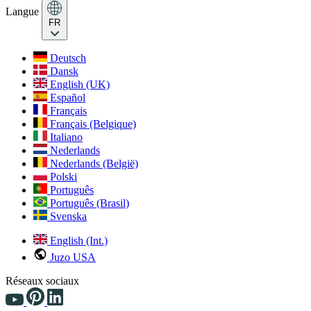
Langue
FR
Deutsch
Dansk
English (UK)
Español
Français
Français (Belgique)
Italiano
Nederlands
Nederlands (België)
Polski
Português
Português (Brasil)
Svenska
English (Int.)
Juzo USA
Réseaux sociaux