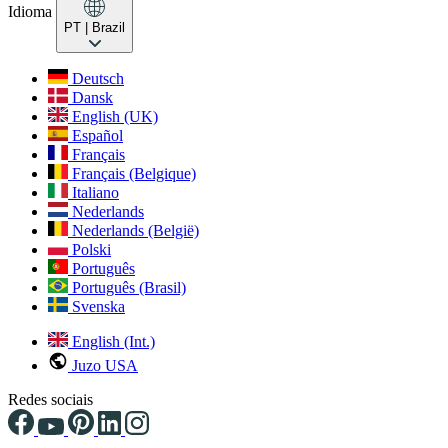
Idioma
PT
| Brazil
Deutsch
Dansk
English (UK)
Español
Français
Français (Belgique)
Italiano
Nederlands
Nederlands (België)
Polski
Português
Português (Brasil)
Svenska
English (Int.)
Juzo USA
Redes sociais