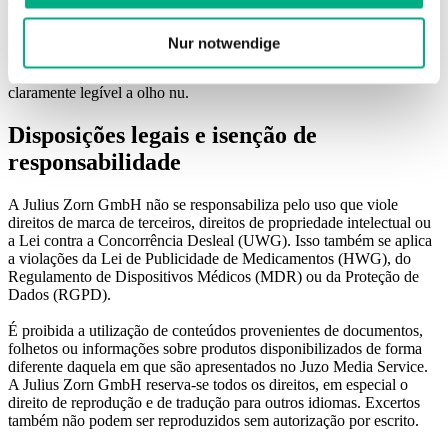
original. O conteúdo (total ou parcial) deve ser identificado e
utilizado com a indicação da fonte da imagem, seja por meio da
marca registrada (logotipo) ou de outro tipo de indicação de origem
Nur notwendige
(por exemplo, “Juzo” ou “Julius Zorn GmbH”). Essa identificação
deve ser escolhida em tamanho e posicionamento de forma a ser
claramente legível a olho nu.
Disposições legais e isenção de
responsabilidade
A Julius Zorn GmbH não se responsabiliza pelo uso que viole
direitos de marca de terceiros, direitos de propriedade intelectual ou
a Lei contra a Concorrência Desleal (UWG). Isso também se aplica
a violações da Lei de Publicidade de Medicamentos (HWG), do
Regulamento de Dispositivos Médicos (MDR) ou da Proteção de
Dados (RGPD).
É proibida a utilização de conteúdos provenientes de documentos,
folhetos ou informações sobre produtos disponibilizados de forma
diferente daquela em que são apresentados no Juzo Media Service.
A Julius Zorn GmbH reserva-se todos os direitos, em especial o
direito de reprodução e de tradução para outros idiomas. Excertos
também não podem ser reproduzidos sem autorização por escrito.