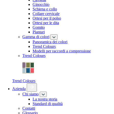
Ginocchio
Schiena e collo
Collare cervicale
Ortesi per il polso
Ortesi per le dita
Gomito
Plantari
Gamma di colori
Panoramica dei colori
Trend Colours
Modelli per raccordi a compressione
Trend Colours
Trend Colours
Azienda
Chi siamo
La nostra storia
Standard di qualità
Contatti
Glossario