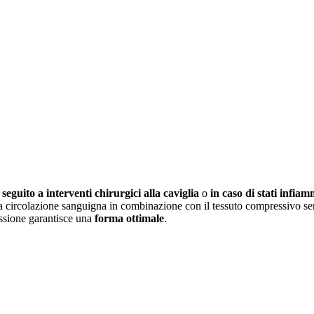
seguito a interventi chirurgici alla caviglia
o
in caso di stati infia
 la circolazione sanguigna in combinazione con il tessuto compressivo s
ssione garantisce una
forma ottimale
.