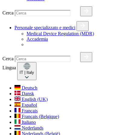
Cerca
Personale specializzato e medici
Medical Device Regulation (MDR)
Accademia
Cerca
Lingua
IT
| Italy
Deutsch
Dansk
English (UK)
Español
Français
Français (Belgique)
Italiano
Nederlands
Nederlands (België)