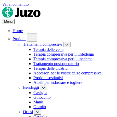
Vai al contenuto
Menu
Home
Prodotti
Trattamenti compressivi
Terapia delle vene
Terapia compressiva per il linfedema
Terapia compressiva per il lipedema
Trattamento post-operatorio
Terapia delle cicatrici
Accessori per le vostre calze compressive
Prodotti sostitutivi
Ausili per indossare e togliere
Bendaggi
Caviglia
Ginocchio
Mano
Gomito
Ortesi
Caviglia