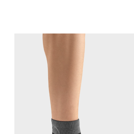
Changing this current slide of this carousel will change the current sli