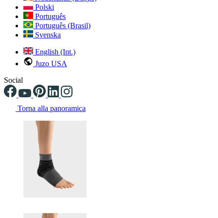
Polski
Português
Português (Brasil)
Svenska
English (Int.)
Juzo USA
Social
Torna alla panoramica
Changing the current slide of this carousel will change the current sli