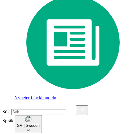
Nyheter i fackhandeln
Sök
Språk
SV
| Sweden