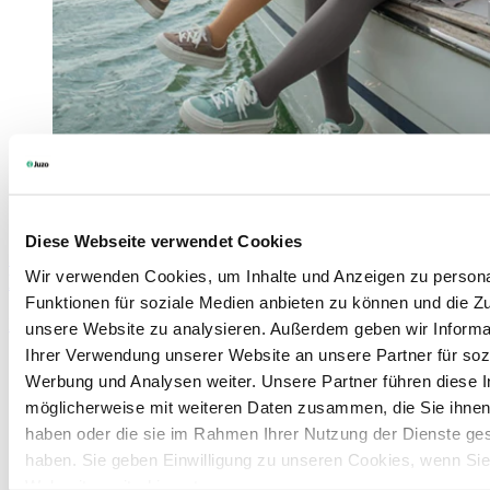
Diese Webseite verwendet Cookies
Juzo Expert
Wir verwenden Cookies, um Inhalte und Anzeigen zu persona
Behaglig komfort möter perfekt passform
Funktionen für soziale Medien anbieten zu können und die Zug
Learn more
unsere Website zu analysieren. Außerdem geben wir Informa
Ihrer Verwendung unserer Website an unsere Partner für soz
Werbung und Analysen weiter. Unsere Partner führen diese 
möglicherweise mit weiteren Daten zusammen, die Sie ihnen 
haben oder die sie im Rahmen Ihrer Nutzung der Dienste g
haben. Sie geben Einwilligung zu unseren Cookies, wenn Si
Webseite weiterhin nutzen.