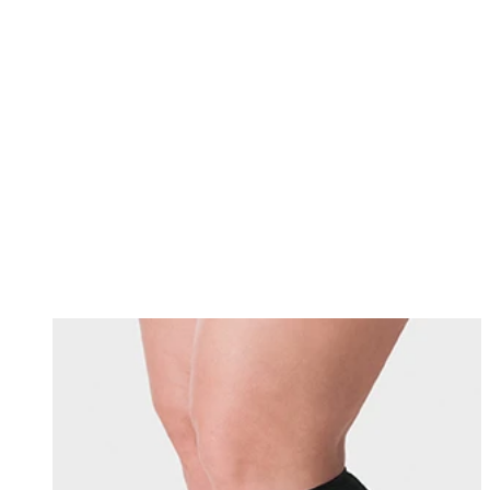
Changing this current slide of this carousel will change the current sli