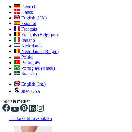
Deutsch
Dansk
English (UK)
Español
Français
Français (Belgique)
Italiano
Nederlands
Nederlands (België)
Polski
Português
Português (Brasil)
Svenska
English (Int.)
Juzo USA
Sociala medier
Tillbaka till översikten
Changing the current slide of this carousel will change the current sli