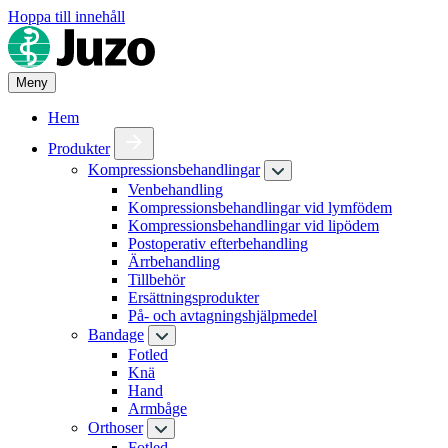
Hoppa till innehåll
Meny
Hem
Produkter
Kompressionsbehandlingar
Venbehandling
Kompressionsbehandlingar vid lymfödem
Kompressionsbehandlingar vid lipödem
Postoperativ efterbehandling
Ärrbehandling
Tillbehör
Ersättningsprodukter
På- och avtagningshjälpmedel
Bandage
Fotled
Knä
Hand
Armbåge
Orthoser
Fotled