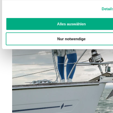
Weitere Informationen finden Sie in unserer
Datenschutzerk
Detail
Impressum
.
Alles auswählen
Nur notwendige