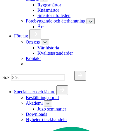
Ryggsmärtor
Knäsmärtor
Smärtor i fotleden
Förebyggande och återhämtning
Ärr
Företag
Om oss
Vår historia
Kvalitetsstandarder
Kontakt
Sök
Specialister och läkare
Beställningsportal
Akademi
Juzo seminarier
Downloads
Nyheter i fackhandeln