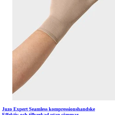
Juzo Expert Seamless kompressionshandske
Effektiv och tillverkad utan sömmar