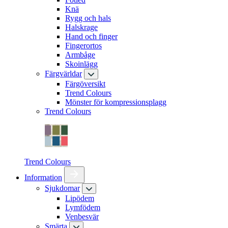
Knä
Rygg och hals
Halskrage
Hand och finger
Fingerortos
Armbåge
Skoinlägg
Färgvärldar
Färgöversikt
Trend Colours
Mönster för kompressionsplagg
Trend Colours
Trend Colours
Information
Sjukdomar
Lipödem
Lymfödem
Venbesvär
Smärta