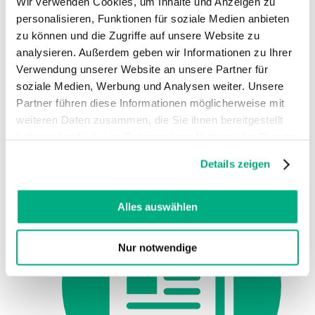
Wir verwenden Cookies, um Inhalte und Anzeigen zu
Suche
personalisieren, Funktionen für soziale Medien anbieten
zu können und die Zugriffe auf unsere Website zu
analysieren. Außerdem geben wir Informationen zu Ihrer
Fachpersonal und Ärzteschaft
Fachhandelsportal
Verwendung unserer Website an unsere Partner für
Akademie
soziale Medien, Werbung und Analysen weiter. Unsere
Symposien
Partner führen diese Informationen möglicherweise mit
Seminare
Juzo Innovation
weiteren Daten zusammen, die Sie ihnen bereitgestellt
Medical Device Regulation (MDR)
haben oder die sie im Rahmen Ihrer Nutzung der Dienste
Digitale Services
gesammelt haben. Sie geben Einwilligung zu unseren
Fachhandelsneuigkeiten
Details zeigen
Cookies, wenn Sie unsere Webseite weiterhin nutzen.
Weitere Informationen finden Sie in
unserer
Datenschutzerklärung
und
Impressum
.
Alles auswählen
Nur notwendige