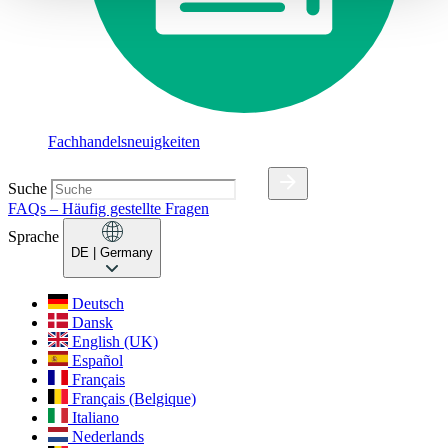
Fachhandelsneuigkeiten
Suche
FAQs – Häufig gestellte Fragen
Sprache
DE
| Germany
Deutsch
Dansk
English (UK)
Español
Français
Français (Belgique)
Italiano
Nederlands