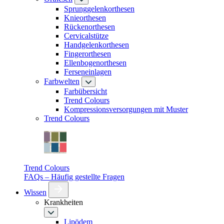
Sprunggelenkorthesen
Knieorthesen
Rückenorthesen
Cervicalstütze
Handgelenkorthesen
Fingerorthesen
Ellenbogenorthesen
Ferseneinlagen
Farbwelten
Farbübersicht
Trend Colours
Kompressionsversorgungen mit Muster
Trend Colours
Trend Colours
FAQs – Häufig gestellte Fragen
Wissen
Krankheiten
Lipödem