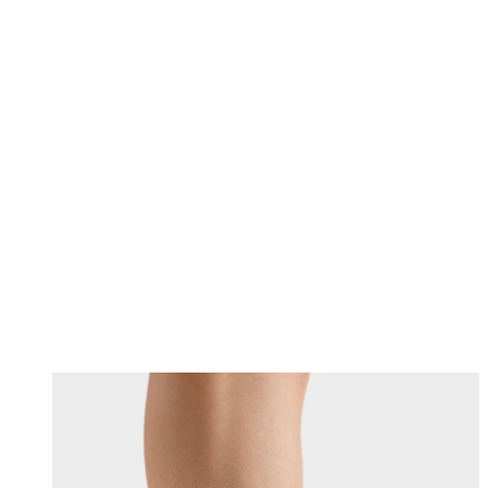
Changing this current slide of this carousel will change the current sli