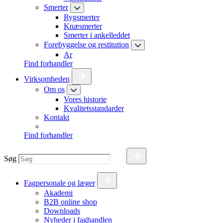
Smerter
Rygsmerter
Knæsmerter
Smerter i ankelleddet
Forebyggelse og restitution
Ar
Find forhandler
Virksomheden
Om os
Vores historie
Kvalitetsstandarder
Kontakt
Find forhandler
Søg
Fagpersonale og læger
Akademi
B2B online shop
Downloads
Nyheder i faghandlen