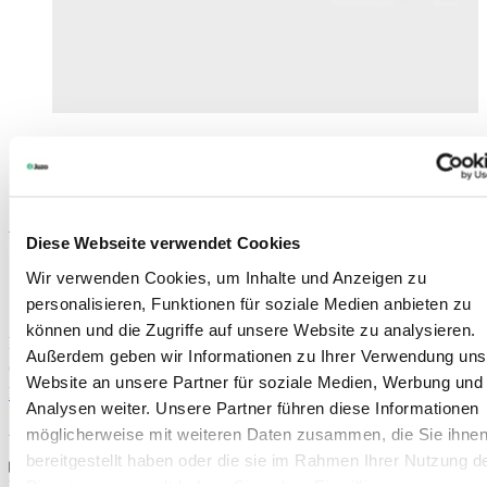
JuzoPro Malleo
Ankelledsortose med innovativ pude
Diese Webseite verwendet Cookies
Fremragende stabilisering
Wir verwenden Cookies, um Inhalte und Anzeigen zu
Kan tilpasses til behandlingen
personalisieren, Funktionen für soziale Medien anbieten zu
Hudvenlig polstring
können und die Zugriffe auf unsere Website zu analysieren.
Farver:
Außerdem geben wir Informationen zu Ihrer Verwendung uns
Website an unsere Partner für soziale Medien, Werbung und
Find forhandler
Analysen weiter. Unsere Partner führen diese Informationen
Art. 7009
möglicherweise mit weiteren Daten zusammen, die Sie ihne
bereitgestellt haben oder die sie im Rahmen Ihrer Nutzung d
Dienste gesammelt haben. Sie geben Einwilligung zu unsere
For specialistforhandlere