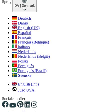
Sprog
DA
| Denmark
Deutsch
Dansk
English (UK)
Español
Français
Français (Belgique)
Italiano
Nederlands
Nederlands (België)
Polski
Português
Português (Brasil)
Svenska
English (Int.)
Juzo USA
Sociale medier