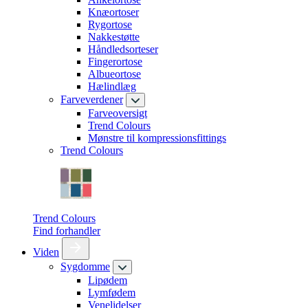
Knæortoser
Rygortose
Nakkestøtte
Håndledsorteser
Fingerortose
Albueortose
Hælindlæg
Farveverdener
Farveoversigt
Trend Colours
Mønstre til kompressionsfittings
Trend Colours
Trend Colours
Find forhandler
Viden
Sygdomme
Lipødem
Lymfødem
Venelidelser