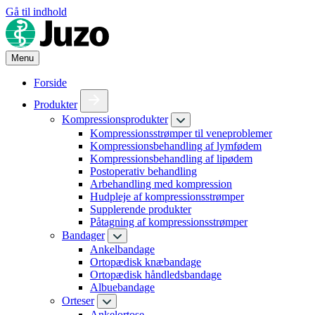
Gå til indhold
Menu
Forside
Produkter
Kompressionsprodukter
Kompressionsstrømper til veneproblemer
Kompressionsbehandling af lymfødem
Kompressionsbehandling af lipødem
Postoperativ behandling
Arbehandling med kompression
Hudpleje af kompressionsstrømper
Supplerende produkter
Påtagning af kompressionsstrømper
Bandager
Ankelbandage
Ortopædisk knæbandage
Ortopædisk håndledsbandage
Albuebandage
Orteser
Ankelortose