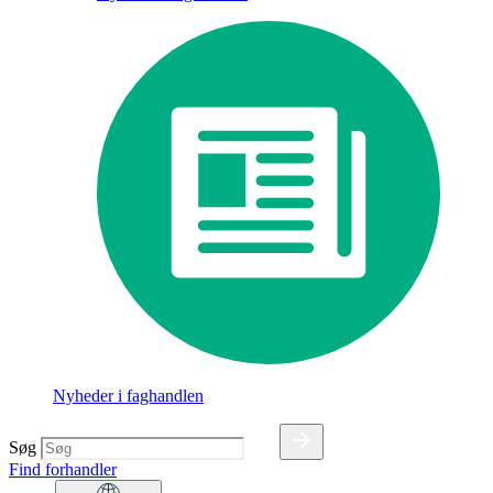
Nyheder i faghandlen
Søg
Find forhandler